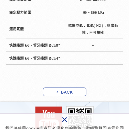
額定壓力範圍
-90 ~ 800 kPa
乾燥空氣，氮氣( N2 )，非腐蝕
乾
適用氣體
性，不可燃性
●
快速接頭 Ø6 · 管牙接頭 Rc1/8"
快速接頭 Ø8 · 管牙接頭 Rc1/4"
BACK
×
我們將使用cookie等資訊來優化您的體驗，繼續瀏覽即表示您同