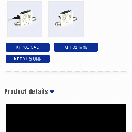
KFP01 CAD
KFP01 目錄
KFP01 說明書
Product details