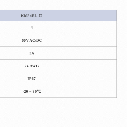
KM84RL-
☐
4
60V AC/DC
3A
24 AWG
IP67
-20 ~ 80
℃