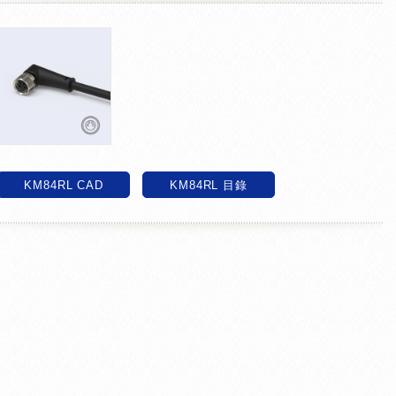
KM84RL CAD
KM84RL 目錄