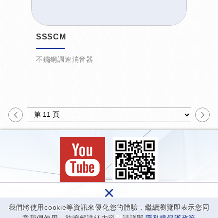
SSSCM
不鏽鋼調速消音器
×
我們將使用cookie等資訊來優化您的體驗，繼續瀏覽即表示您同
Copyright © 經登企業股份有限公司 All Rights Reserved.
網頁設計
│ 新視野