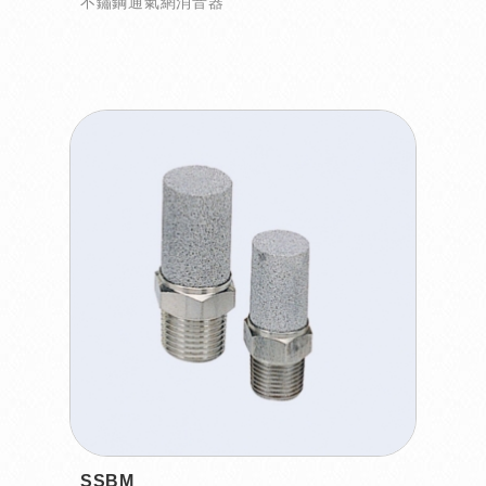
不鏽鋼通氣網消音器
SSBM